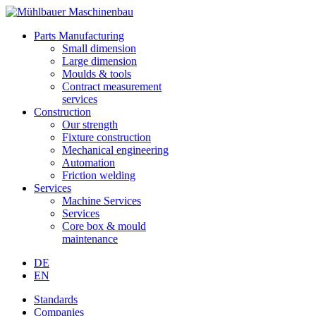
Parts Manufacturing
Small dimension
Large dimension
Moulds & tools
Contract measurement
services
Construction
Our strength
Fixture construction
Mechanical engineering
Automation
Friction welding
Services
Machine Services
Services
Core box & mould
maintenance
DE
EN
Standards
Companies