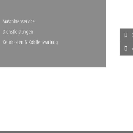
Maschinenservice
Dienstleistungen
E
Kernkasten & Kokillenwartung
+